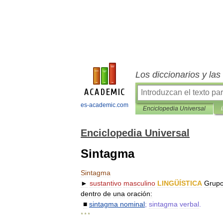
Los diccionarios y la
es-academic.com
Enciclopedia Universal
Enciclopedia Universal
Sintagma
Sintagma
►
sustantivo
masculino
LINGÜÍSTICA
Grup
dentro
de
una
oración:
■
sintagma
nominal
;
sintagma
verbal
.
* * *