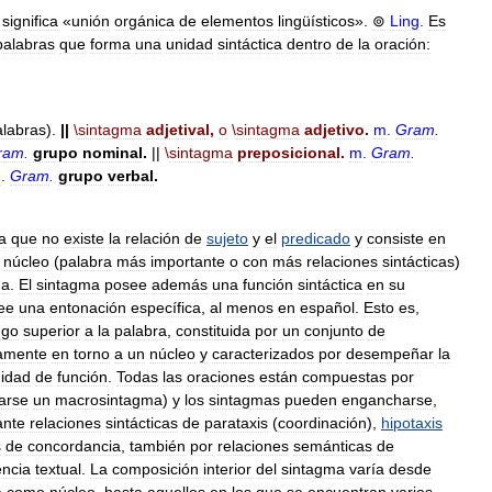
,
significa
«
unión
orgánica
de
elementos
lingüísticos
».
⊚
Ling
.
Es
palabras
que
forma
una
unidad
sintáctica
dentro
de
la
oración:
alabras
).
||
\
sintagma
adjetival
,
o
\
sintagma
adjetivo
.
m
.
Gram
.
ram
.
grupo
nominal
.
||
\
sintagma
preposicional
.
m
.
Gram
.
m
.
Gram
.
grupo
verbal
.
la
que
no
existe
la
relación
de
sujeto
y
el
predicado
y
consiste
en
núcleo
(
palabra
más
importante
o
con
más
relaciones
sintácticas
)
ma
.
El
sintagma
posee
además
una
función
sintáctica
en
su
ee
una
entonación
específica
,
al
menos
en
español
.
Esto
es
,
ngo
superior
a
la
palabra
,
constituida
por
un
conjunto
de
camente
en
torno
a
un
núcleo
y
caracterizados
por
desempeñar
la
idad
de
función
.
Todas
las
oraciones
están
compuestas
por
arse
un
macrosintagma
)
y
los
sintagmas
pueden
engancharse
,
ante
relaciones
sintácticas
de
parataxis
(
coordinación
),
hipotaxis
s
de
concordancia
,
también
por
relaciones
semánticas
de
ncia
textual
.
La
composición
interior
del
sintagma
varía
desde