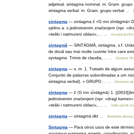
adjetival. sintagma nominal. m. Gram. grupo
sintagma verbal. m. Gram. grupo verbal …
sintagma
— sìntagma ž <G mn sȉntāgmā> DEFINI
cjelinu a. s jedinstvenim značenjem (npr. »dra
»teški i natmureni oblaci«,… …
Hrvatski jezični 
sintagmă
— SINTÁGMĂ, sintagme, s.f. Unitate
de două sau mai multe cuvinte între care exist
syntagme. Trimis de claudia,… …
Dicționar R
sintagma
— s. m. 1. Tratado de algum assunt
Conjunto de palavras subordinadas a um núcl
sintagma verbal). = GRUPO… …
Dicionário d
sìntagma
— ž 〈G mn sı̏ntāgmā〉 1. {{001f}}lingv.
jedinstvenim značenjem (npr. »dragi kamen« dr
»teški i natmureni oblaci«,… …
Veliki rječnik h
sintagma
— sintagmà dkt …
Bendrinės lietuvių
Sintagma
— Para otros usos de este término
σύνταγμα syntagma arreglo, coordinación, agr