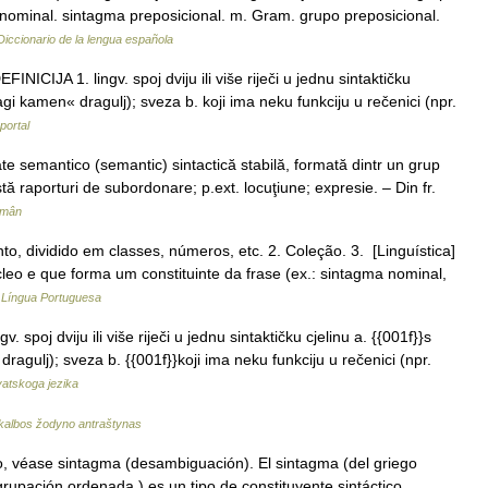
 nominal. sintagma preposicional. m. Gram. grupo preposicional.
Diccionario de la lengua española
CIJA 1. lingv. spoj dviju ili više riječi u jednu sintaktičku
gi kamen« dragulj); sveza b. koji ima neku funkciju u rečenici (npr.
portal
 semantico (semantic) sintactică stabilă, formată dintr un grup
ă raporturi de subordonare; p.ext. locuţiune; expresie. – Din fr.
omân
o, dividido em classes, números, etc. 2. Coleção. 3. [Linguística]
eo e que forma um constituinte da frase (ex.: sintagma nominal,
a Língua Portuguesa
 spoj dviju ili više riječi u jednu sintaktičku cjelinu a. {{001f}}s
agulj); sveza b. {{001f}}koji ima neku funkciju u rečenici (npr.
rvatskoga jezika
 kalbos žodyno antraštynas
, véase sintagma (desambiguación). El sintagma (del griego
upación ordenada ) es un tipo de constituyente sintáctico