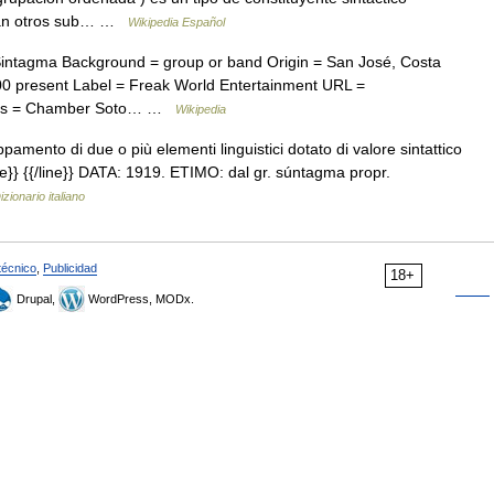
rman otros sub… …
Wikipedia Español
Sintagma Background = group or band Origin = San José, Costa
00 present Label = Freak World Entertainment URL =
bers = Chamber Soto… …
Wikipedia
amento di due o più elementi linguistici dotato di valore sintattico
ne}} {{/line}} DATA: 1919. ETIMO: dal gr. súntagma propr.
izionario italiano
técnico
,
Publicidad
18+
Drupal,
WordPress, MODx.