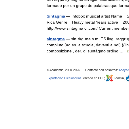
formado por un grupo de palabras que fo
Sintagma
— Infobox musical artist Name = 
Rica Genre = Heavy metal Years active = 20
http://www.sintagma cr.com/ Current mem
sintagma
— sin·tàg·ma s.m. TS ling. raggrupp
compiuto (ad es. a scuola, davanti a noi) {{li
composizione , der. di suntágmō ordino …
D
© Academic, 2000-2026
Contacte con nosotros:
Apoyo 
Exportación Diccionarios
, creado en PHP,
Joomla,