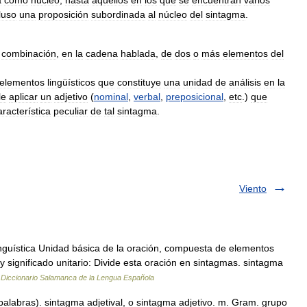
a
como
núcleo
,
hasta
aquellos
en
los
que
se
encuentran
varios
luso
una
proposición
subordinada
al
núcleo
del
sintagma
.
,
combinación
,
en
la
cadena
hablada
,
de
dos
o
más
elementos
del
elementos
lingüísticos
que
constituye
una
unidad
de
análisis
en
la
le
aplicar
un
adjetivo
(
nominal
,
verbal
,
preposicional
,
etc
.)
que
aracterística
peculiar
de
tal
sintagma
.
Viento
nguística Unidad básica de la oración, compuesta de elementos
 y significado unitario: Divide esta oración en sintagmas. sintagma
…
Diccionario Salamanca de la Lengua Española
labras). sintagma adjetival, o sintagma adjetivo. m. Gram. grupo