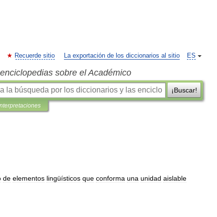
Recuerde sitio
La exportación de los diccionarios al sitio
ES
s enciclopedias sobre el Académico
¡Buscar!
interpretaciones
o
de
elementos
lingüísticos
que
conforma
una
unidad
aislable