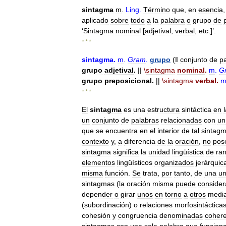
sintagma
m
.
Ling
.
Término
que
,
en
esencia
aplicado
sobre
todo
a
la
palabra
o
grupo
de
‘
Sintagma
nominal
[
adjetival
,
verbal
,
etc
.]’.
* * *
sintagma
.
m
.
Gram
.
grupo
(
ǁ
conjunto
de
p
grupo
adjetival
.
||
\
sintagma
nominal
.
m
.
G
grupo
preposicional
.
||
\
sintagma
verbal
.
* * *
El
sintagma
es
una
estructura
sintáctica
en
un
conjunto
de
palabras
relacionadas
con
un
que
se
encuentra
en
el
interior
de
tal
sintag
contexto
y
,
a
diferencia
de
la
oración
,
no
pos
sintagma
significa
la
unidad
lingüística
de
ra
elementos
lingüísticos
organizados
jerárqui
misma
función
.
Se
trata
,
por
tanto
,
de
una
un
sintagmas
(
la
oración
misma
puede
consider
depender
o
girar
unos
en
torno
a
otros
medi
(
subordinación
)
o
relaciones
morfosintáctica
cohesión
y
congruencia
denominadas
cohere