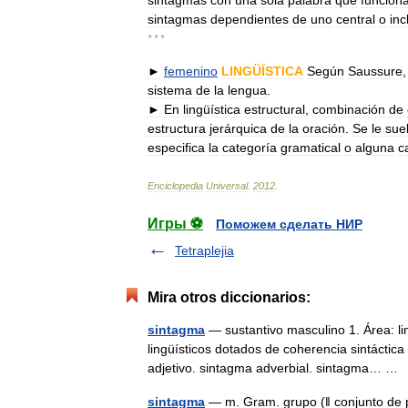
sintagmas
con
una
sola
palabra
que
funcion
sintagmas
dependientes
de
uno
central
o
inc
* * *
►
femenino
LINGÜÍSTICA
Según
Saussure
sistema
de
la
lengua
.
►
En
lingüística
estructural
,
combinación
de
estructura
jerárquica
de
la
oración
.
Se
le
sue
especifica
la
categoría
gramatical
o
alguna
c
Enciclopedia
Universal
.
2012
.
Игры ⚽
Поможем сделать НИР
Tetraplejia
Mira otros diccionarios:
sintagma
— sustantivo masculino 1. Área: li
lingüísticos dotados de coherencia sintáctica
adjetivo. sintagma adverbial. sintagma… 
sintagma
— m. Gram. grupo (ǁ conjunto de pa